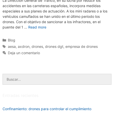
La Dirección General de Tráfico, en su lucha por reducir los
accidentes en las carreteras españolas, incorpora medidas
especiales a sus planes de actuación. A los mini radares o a los
vehículos camuflados se han unido en el último periodo los
drones. Con el objetivo de sancionar a los infractores, en el
puente del 1 …
Read more
Categorías
Blog
Etiquetas
aesa
,
axdron
,
drones
,
drones dgt
,
empresa de drones
Deja un comentario
Buscar:
Entradas recientes
Confinamiento: drones para controlar el cumplimiento