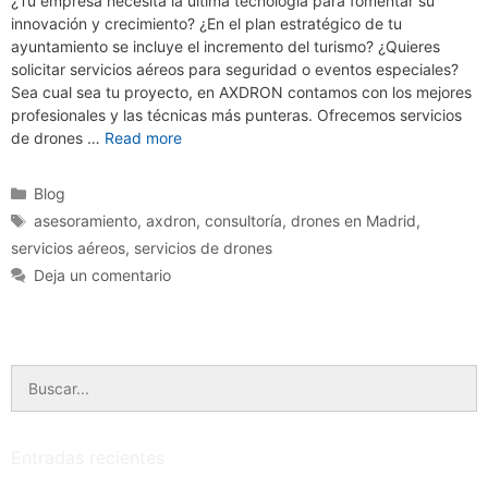
¿Tu empresa necesita la última tecnología para fomentar su
innovación y crecimiento? ¿En el plan estratégico de tu
ayuntamiento se incluye el incremento del turismo? ¿Quieres
solicitar servicios aéreos para seguridad o eventos especiales?
Sea cual sea tu proyecto, en AXDRON contamos con los mejores
profesionales y las técnicas más punteras. Ofrecemos servicios
de drones …
Read more
Categorías
Blog
Etiquetas
asesoramiento
,
axdron
,
consultoría
,
drones en Madrid
,
servicios aéreos
,
servicios de drones
Deja un comentario
Buscar:
Entradas recientes