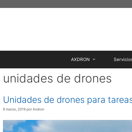
Saltar
al
contenido
AXDRON
Servicio
unidades de drones
Unidades de drones para tareas 
6 marzo, 2019
por
Axdron