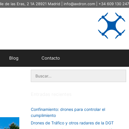
lle de las Eras, 2 1A 28921 Madrid |
info@axdron.com
| +34 609 130 247
Blog
Contacto
Buscar:
Entradas recientes
Confinamiento: drones para controlar el
cumplimiento
Drones de Tráfico y otros radares de la DGT