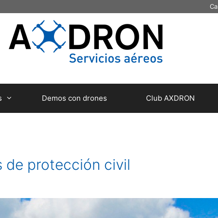
Ca
s
Demos con drones
Club AXDRON
de protección civil