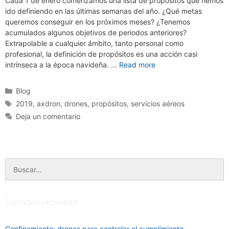
Cada 1 de enero comenzamos una lista de propósitos que hemos
ido definiendo en las últimas semanas del año. ¿Qué metas
queremos conseguir en los próximos meses? ¿Tenemos
acumulados algunos objetivos de periodos anteriores?
Extrapolable a cualquier ámbito, tanto personal como
profesional, la definición de propósitos es una acción casi
intrínseca a la época navideña. …
Read more
Categorías
Blog
Etiquetas
2019
,
axdron
,
drones
,
propósitos
,
servicios aéreos
Deja un comentario
Buscar:
Entradas recientes
Confinamiento: drones para controlar el cumplimiento