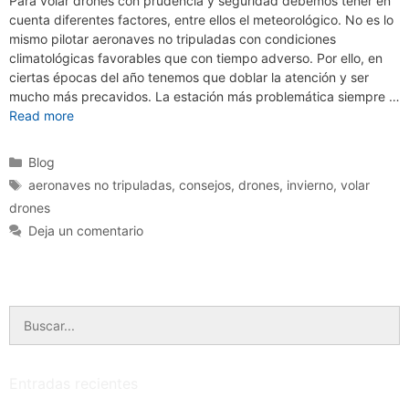
Para volar drones con prudencia y seguridad debemos tener en
cuenta diferentes factores, entre ellos el meteorológico. No es lo
mismo pilotar aeronaves no tripuladas con condiciones
climatológicas favorables que con tiempo adverso. Por ello, en
ciertas épocas del año tenemos que doblar la atención y ser
mucho más precavidos. La estación más problemática siempre …
Read more
Categorías
Blog
Etiquetas
aeronaves no tripuladas
,
consejos
,
drones
,
invierno
,
volar
drones
Deja un comentario
Buscar:
Entradas recientes