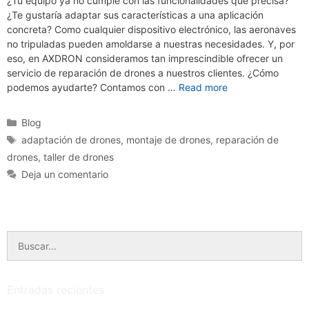
¿Tu equipo ya no cumple con las funcionalidades que precisa?
¿Te gustaría adaptar sus características a una aplicación
concreta? Como cualquier dispositivo electrónico, las aeronaves
no tripuladas pueden amoldarse a nuestras necesidades. Y, por
eso, en AXDRON consideramos tan imprescindible ofrecer un
servicio de reparación de drones a nuestros clientes. ¿Cómo
podemos ayudarte? Contamos con …
Read more
Categorías
Blog
Etiquetas
adaptación de drones
,
montaje de drones
,
reparación de
drones
,
taller de drones
Deja un comentario
Buscar:
Entradas recientes