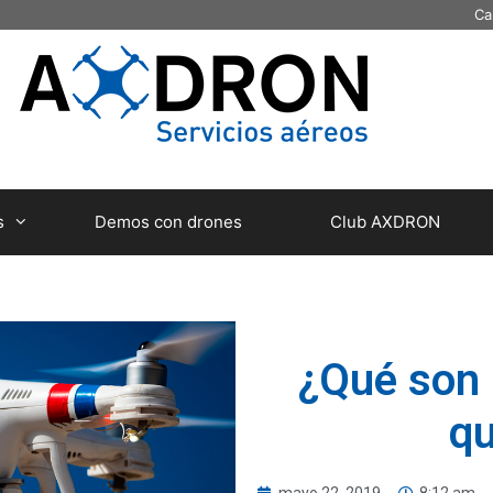
Ca
s
Demos con drones
Club AXDRON
¿Qué son 
qu