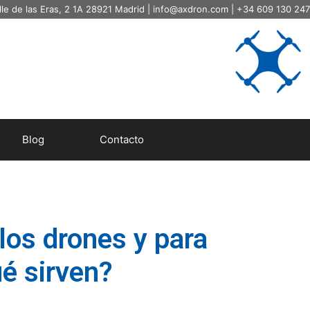
lle de las Eras, 2 1A 28921 Madrid |
info@axdron.com
| +34 609 130 247
Blog
Contacto
los drones y para
é sirven?