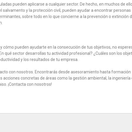
das pueden aplicarse a cualquier sector. De hecho, en muchos de ellos
 salvamento y la protección civil, pueden ayudar a encontrar personas d
nantes, sobre todo en lo que concierne a la prevención o extinción de 
n.
y cómo pueden ayudarte en la consecución de tus objetivos, no esper
En qué sector desarrollas tu actividad profesional? ¿Cuáles son los obj
oductividad y los resultados de tu empresa.
acto con nosotros. Encontrarás desde asesoramiento hasta formación esp
s acciones concretas de áreas como la gestión ambiental, la ingeniería 
so. ¡Contacta con nosotros!