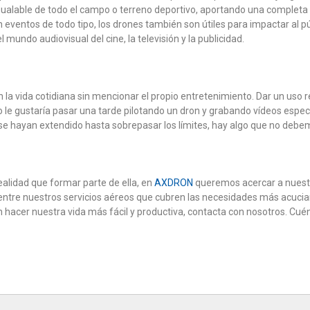
nigualable de todo el campo o terreno deportivo, aportando una complet
eventos de todo tipo, los drones también son útiles para impactar al pú
mundo audiovisual del cine, la televisión y la publicidad.
la vida cotidiana sin mencionar el propio entretenimiento. Dar un uso r
no le gustaría pasar una tarde pilotando un dron y grabando vídeos esp
se hayan extendido hasta sobrepasar los límites, hay algo que no debemo
lidad que formar parte de ella, en
AXDRON
queremos acercar a nuestro
a entre nuestros servicios aéreos que cubren las necesidades más acucia
cer nuestra vida más fácil y productiva, contacta con nosotros. Cuén