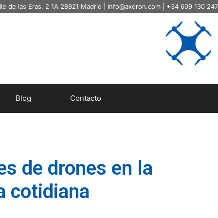
lle de las Eras, 2 1A 28921 Madrid |
info@axdron.com
| +34 609 130 247
Blog
Contacto
es de drones en la
a cotidiana