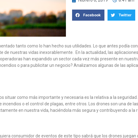
febrero 6, 2019
8:41 am
Facebook
Twitter
mentado tanto como lo han hecho sus utilidades. Lo que antes podía con
 de nuestras vidas inexorablemente. En la actualidad, las aplicaciones
 operadoras han expandido un sector cada vez más presente en nuestra r
 incendios o para publicitar un negocio? Analizamos algunas de las apl
 situar como más importante y necesaria es la relativa a la seguridad. Ta
incendios o el control de plagas, entre otros. Los drones son una de l
ctamente en nuestra vida, haciéndola más segura y contribuyendo a la 
iera consumidor de eventos de este tipo sabrá que los drones juegan un 