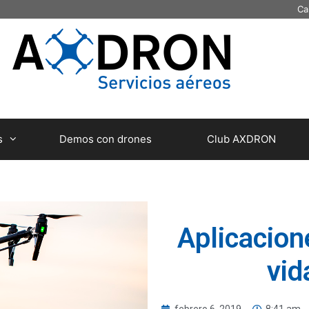
Ca
s
Demos con drones
Club AXDRON
Aplicacion
vid